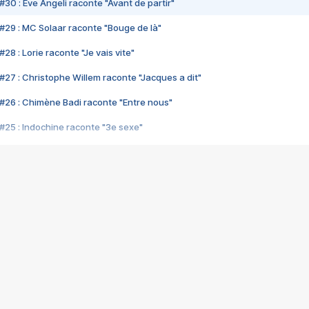
#30 : Eve Angeli raconte "Avant de partir"
#29 : MC Solaar raconte "Bouge de là"
28 : Lorie raconte "Je vais vite"
#27 : Christophe Willem raconte "Jacques a dit"
#26 : Chimène Badi raconte "Entre nous"
#25 : Indochine raconte "3e sexe"
#24 : Zaho raconte "C'est chelou"
#23 : Patrick Bruel raconte "Au café des délices"
#22 : Kyo raconte "Le chemin"
#21 : Nolwenn Leroy raconte "Cassé"
#20 : Patrick Hernandez raconte "Born to be alive"
#19 : Lorie raconte "Près de moi"
#18 : Michael Jones raconte "A nos actes manqués" (avec Jean-Jacque