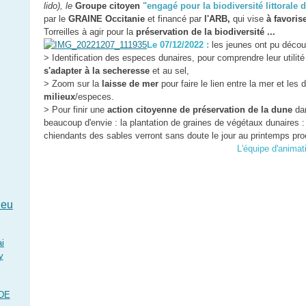
lido), le
Groupe citoyen
"engagé pour la biodiversité littorale d
par le
GRAINE Occitanie
et financé par
l'ARB,
qui vise
à favoris
Torreilles à agir pour la
préservation de la biodiversité ...
Le 07/12/2022 :
les jeunes ont pu découvr
> Identification des especes dunaires, pour comprendre leur utilité 
s'adapter à la secheresse
et au sel,
> Zoom sur la
laisse de mer
pour faire le lien entre la mer et les
milieux
/especes.
> Pour finir une
action citoyenne de préservation de la dune
dan
beaucoup d'envie : la plantation de graines de végétaux dunaires 
chiendants des sables verront sans doute le jour au printemps proc
L'équipe d'anim
leu
i
y
DE