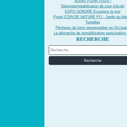
SOINS POUR TOUS !
Désimperméabilisation de cour d’école
EXPO SONORE Ecoutons la mer
Projet COIN DE NATURE PIJ - Jardin du lido
Torreilles
Pêcheurs de loisir responsables en Occitan
La démarche de sensibilisation participative 
RECHERCHE