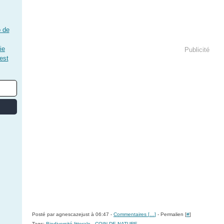
 de
ie
Publicité
est
Posté par agnescazejust à 06:47 -
Commentaires [
…
]
- Permalien [
#
]
Tags:
Biodiversité littorale
,
COIN DE NATURE