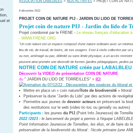
ASSOCIATION LABELBLEU
>
NOS ACTIVITES
>
PROJET COIN DE NATU
ion
9 décembre 2022
tion,
PROJET COIN DE NATURE PIJ - JARDIN DU LIDO DE TORRE
uel et
Projet coin de nature PIJ - Jardin du lido de T
Projet coordonné par le FRENE -
Le réseau français d’éducation à 
- WWW.FRENE.ORG
"Un coin nature est un espace composé d’une nature ordinaire avec un minimum d
lieu de vie, de travail, de loisirs, de ses usagers. Il est à visée collective par un
ou non, aménagé ou pas, délimité ou sans limite physique, a un accès restreint ou
peuvent ainsi prendre une diversité de formes (jardins pédagogiques, jardins pa
NOTRE COIN DE NATURE créée par LABALBLEU &
Découvrir la VIDEO de présentation COIN DE NATURE
du
" JARDIN DU LIDO DE TORREILLES" >
ICI
Mettre en place un « coin nature/
îlots de biodiversité
» littoral
Ppréserver la dune “Jardin du Lido” par des actions de revégétal
Permettre aux jeunes de
devenir acteurs
en préservant la biodi
des restitutions sur le web (video tic-toc ou genially ou autres)
Participants :
les jeunes
du PIJ
(Point Info Jeunesse) de Torreill
2022 /2023 :
le lancement du projet a permis à l'équipe LABELBLEU
Point Information Jeunesse de Torreilles, les élus, et de faire du l
préservation de la biodiversité du littoral : l'école primaire (une 