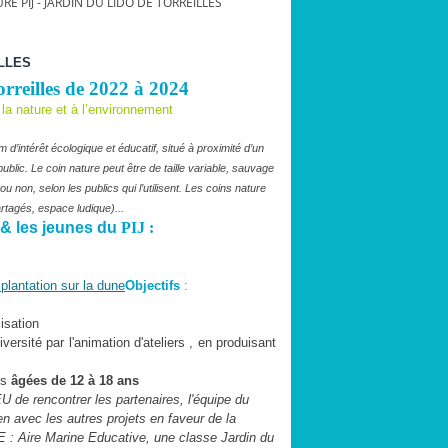
RE PIJ - JARDIN DU LIDO DE TORREILLES
ILLES
orreilles de 2022 à 2024
la nature et à l’environnement
’intérêt écologique et éducatif, situé à proximité d’un
 public. Le coin nature peut être de taille variable, sauvage
 non, selon les publics qui l’utilisent. Les coins nature
rtagés, espace ludique)...
 les jeunes du
PIJ :
Objectifs
:
isation
versité par l'animation d'ateliers , en produisant
es
âgées de 12 à 18 ans
 de rencontrer les partenaires, l'équipe du
ien avec les autres projets en faveur de la
AME : Aire Marine Educative, une classe Jardin du