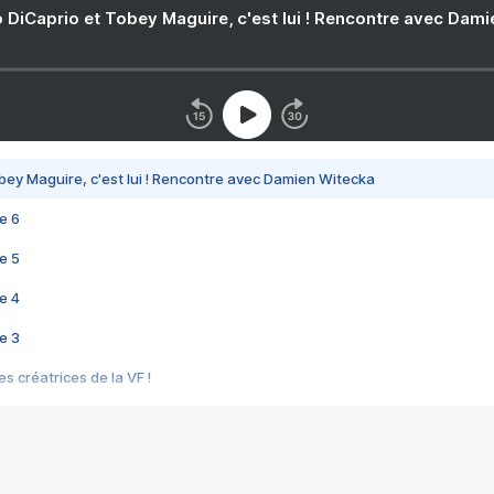
 DiCaprio et Tobey Maguire, c'est lui ! Rencontre avec Dam
bey Maguire, c'est lui ! Rencontre avec Damien Witecka
e 6
e 5
e 4
e 3
s créatrices de la VF !
e 2
e 1