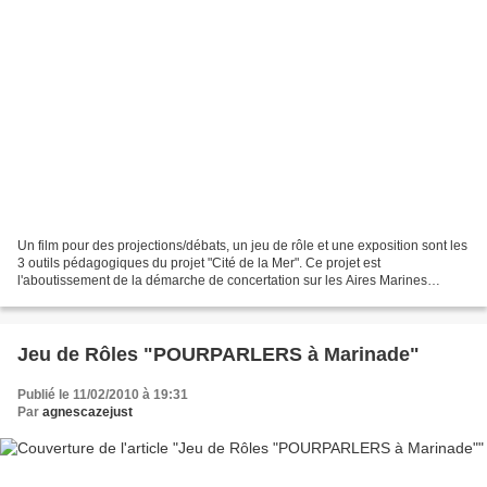
Un film pour des projections/débats, un jeu de rôle et une exposition sont les
3 outils pédagogiques du projet "Cité de la Mer". Ce projet est
l'aboutissement de la démarche de concertation sur les Aires Marines
Protégées de 2013. Il nous a permis de...
Jeu de Rôles "POURPARLERS à Marinade"
Publié le 11/02/2010 à 19:31
Par
agnescazejust