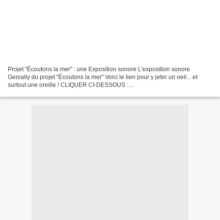
Projet "Écoutons la mer" : une Exposition sonore L'exposition sonore
Genially du projet "Écoutons la mer" Voici le lien pour y jeter un oeil... et
surtout une oreille ! CLIQUER CI-DESSOUS :
https://view.genial.ly/611a6da41a3aef0dd30d8ae9/presentation...