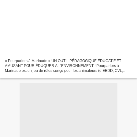
« Pourparlers à Marinade » UN OUTIL PÉDAGOGIQUE ÉDUCATIF ET
AMUSANT POUR ÉDUQUER A L’ENVIRONNEMENT ! Pourparlers à
Marinade est un jeu de rôles conçu pour les animateurs (d’EEDD, CVL,
CLSH, PIJ…), les enseignants (primaire CM2, collège et lycée) et les...