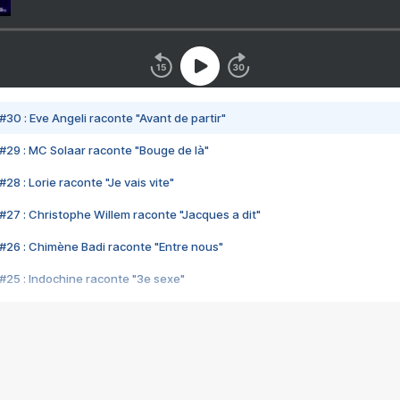
#30 : Eve Angeli raconte "Avant de partir"
#29 : MC Solaar raconte "Bouge de là"
28 : Lorie raconte "Je vais vite"
#27 : Christophe Willem raconte "Jacques a dit"
#26 : Chimène Badi raconte "Entre nous"
#25 : Indochine raconte "3e sexe"
#24 : Zaho raconte "C'est chelou"
#23 : Patrick Bruel raconte "Au café des délices"
#22 : Kyo raconte "Le chemin"