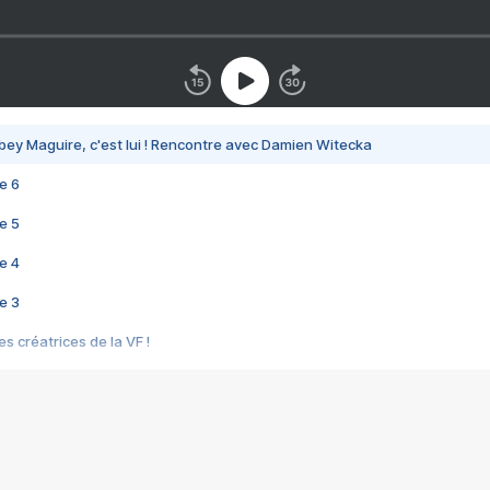
bey Maguire, c'est lui ! Rencontre avec Damien Witecka
e 6
e 5
e 4
e 3
s créatrices de la VF !
e 2
e 1
e Mektoub My Love arrive enfin ! Rencontre avec Shaïn Boumedine et Sal