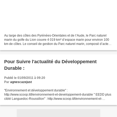
Au large des côtes des Pyrénées-Orientales et de l’Aude, le Parc naturel
marin du golfe du Lion couvre 4 019 km² d’espace marin pour environ 100
km de côtes. Le conseil de gestion du Parc naturel marin, composé d’acteurs
locaux, devra élaborer lafeuille...
Pour Suivre l'actualité du Développement
Durable :
Publié le 01/09/2011 à 09:20
Par
agnescazejust
"Environnement et développement durable" :
http://www.scoop.it/t/environnement-et-developpement-durable " EEDD plus
ciblé Languedoc-Roussillon" : http://www.scoop.it/t/environnement-et-
developpement-durable-en-languedoc-roussillon