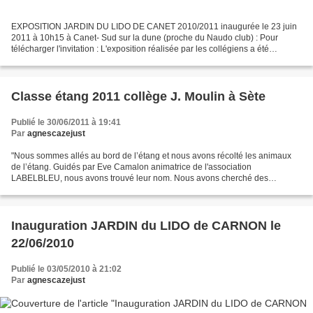
EXPOSITION JARDIN DU LIDO DE CANET 2010/2011 inaugurée le 23 juin
2011 à 10h15 à Canet- Sud sur la dune (proche du Naudo club) : Pour
télécharger l'invitation : L'exposition réalisée par les collégiens a été
inaugurée le jeudi 23 juin à 10h15 sur la dune...
Classe étang 2011 collège J. Moulin à Sète
Publié le 30/06/2011 à 19:41
Par
agnescazejust
"Nous sommes allés au bord de l’étang et nous avons récolté les animaux
de l’étang. Guidés par Eve Camalon animatrice de l'association
LABELBLEU, nous avons trouvé leur nom. Nous avons cherché des
informations sur les animaux et nous avons fait un diaporama...
Inauguration JARDIN du LIDO de CARNON le
22/06/2010
Publié le 03/05/2010 à 21:02
Par
agnescazejust