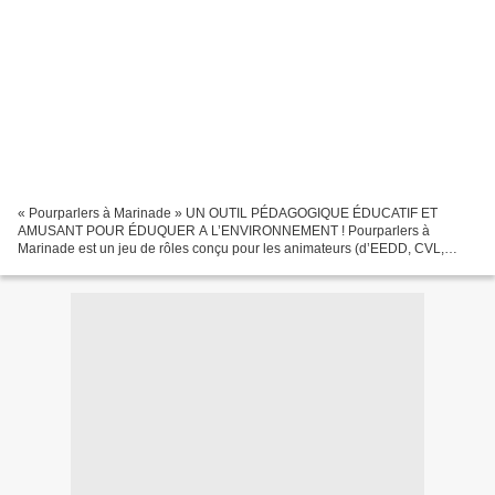
« Pourparlers à Marinade » UN OUTIL PÉDAGOGIQUE ÉDUCATIF ET
AMUSANT POUR ÉDUQUER A L’ENVIRONNEMENT ! Pourparlers à
Marinade est un jeu de rôles conçu pour les animateurs (d’EEDD, CVL,
CLSH, PIJ…), les enseignants (primaire CM2, collège et lycée) et les...