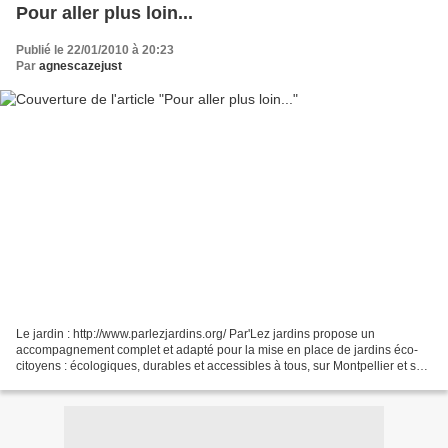
Pour aller plus loin...
Publié le 22/01/2010 à 20:23
Par
agnescazejust
Le jardin : http://www.parlezjardins.org/ Par'Lez jardins propose un
accompagnement complet et adapté pour la mise en place de jardins éco-
citoyens : écologiques, durables et accessibles à tous, sur Montpellier et sa
métropole. L'éco-citoyenneté :
http://www.ecoresponsabilite.environnement.gouv.fr...