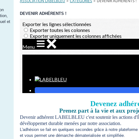
ASSOCIATION LABELBLEU
>
CATEGORIES
>
DEVENIR ADHÉRENTS !
ion
DEVENIR ADHÉRENTS !
tion,
uel et
Devenez adhére
Prenez part à la vie et aux proj
Devenir adhérent LABELBLEU c'est soutenir les actions d'É
dévéloppemet durable menées par notre association.
L'adhésion se fait en quelques secondes grâce à notre plateforme
et vous permet une démarche dématerialisée et simplifiée.