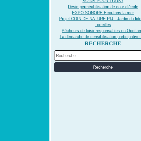
SOINS POUR TOUS !
Désimperméabilisation de cour d’école
EXPO SONORE Ecoutons la mer
Projet COIN DE NATURE PIJ - Jardin du lido
Torreilles
Pêcheurs de loisir responsables en Occitan
La démarche de sensibilisation participative 
RECHERCHE