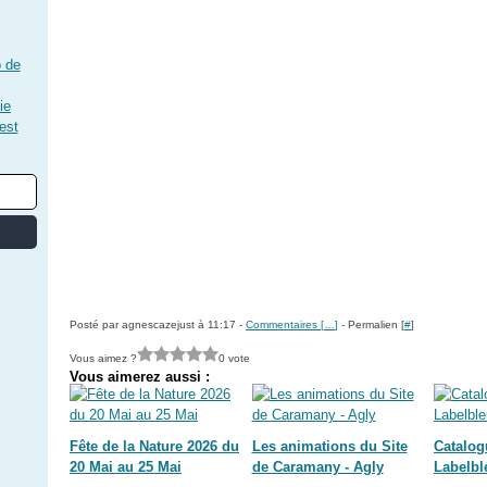
 de
ie
est
Posté par agnescazejust à 11:17 -
Commentaires [
…
]
- Permalien [
#
]
Vous aimez ?
0 vote
Vous aimerez aussi :
Fête de la Nature 2026 du
Les animations du Site
Catalog
20 Mai au 25 Mai
de Caramany - Agly
Labelbl