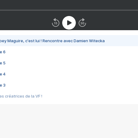
bey Maguire, c'est lui ! Rencontre avec Damien Witecka
e 6
e 5
e 4
e 3
s créatrices de la VF !
e 2
e 1
e Mektoub My Love arrive enfin ! Rencontre avec Shaïn Boumedine et Sal