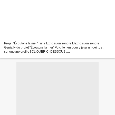
Projet "Écoutons la mer" : une Exposition sonore L'exposition sonore
Genially du projet "Écoutons la mer" Voici le lien pour y jeter un oeil... et
surtout une oreille ! CLIQUER CI-DESSOUS :
https://view.genial.ly/611a6da41a3aef0dd30d8ae9/presentation...