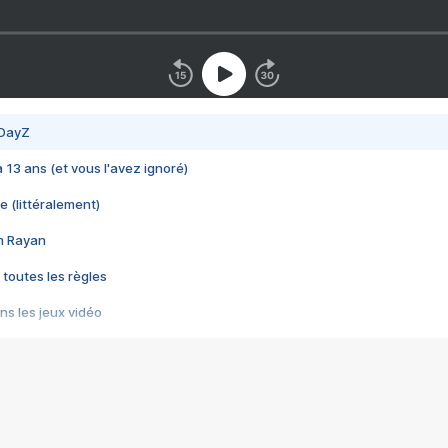
 DayZ
 a 13 ans (et vous l'avez ignoré)
e (littéralement)
im Rayan
 toutes les règles
s les jeux vidéo
us choquant de Rockstar ? - Le scandale BULLY
e plus moche de Steam
du RÊVE tourne au CAUCHEMAR